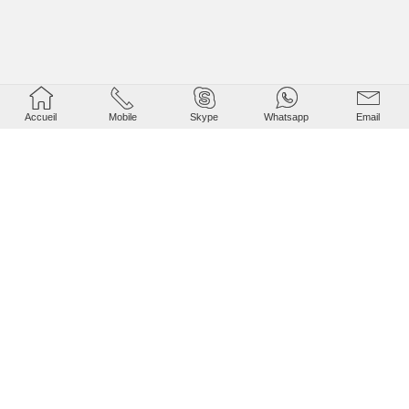





Accueil
Mobile
Skype
Whatsapp
Email
Biotechnologie
Analyse de l'eau et détermination de la DBO, cellules, culture
microbienne, culture de semences, cire à pâtisserie, système de
désinfection et de stérilisation, système de souches de stockage.
droits d'auteur ©
2026
LABOAO
Tous droits réservés.