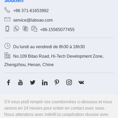
Soutien

+86 371-61653992

service@laboao.com




+86-15565077455

Du lundi au vendredi de 8h30 à 18h30

No.109 Bitao Road, Hi-Tech Development Zone,
Zhengzhou, Henan, Chine







S'il vous plaît remplir vos coordonnées ci-dessous et nous
serons en 24 heures pour entrer en contact avec vous.
Nous attendons avec intérêt la coopération réussie avec