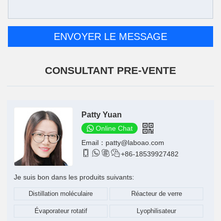
CONSULTANT PRE-VENTE
Patty Yuan
Online Chat
Email：
patty@laboao.com




+86-18539927482
Je suis bon dans les produits suivants:
Distillation moléculaire
Réacteur de verre
Évaporateur rotatif
Lyophilisateur