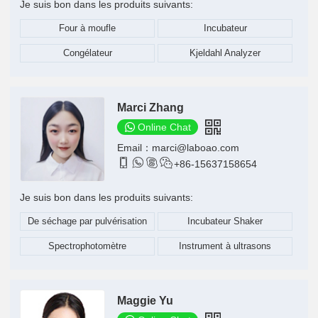
Je suis bon dans les produits suivants:
Four à moufle
Incubateur
Congélateur
Kjeldahl Analyzer
Marci Zhang
Online Chat
Email：
marci@laboao.com




+86-15637158654
Je suis bon dans les produits suivants:
De séchage par pulvérisation
Incubateur Shaker
Spectrophotomètre
Instrument à ultrasons
Maggie Yu