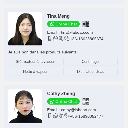
Tina Meng
Online Chat
Email：
tina@laboao.com




+86-13623866674
Je suis bon dans les produits suivants:
Stérilisateur à la vapeur
Centrifuger
Hotte à vapeur
Distillateur d'eau
Cathy Zheng
Online Chat
Email：
cathy@laboao.com




+86-15890052477