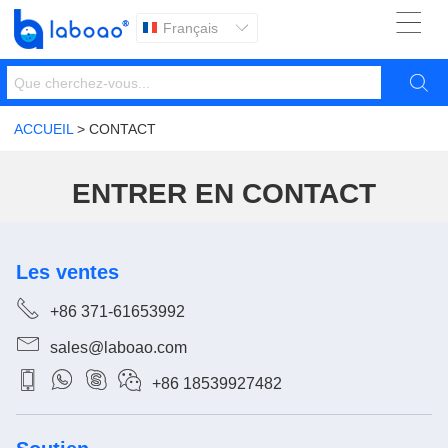

Français


ACCUEIL
> CONTACT
ENTRER EN CONTACT
Les ventes

+86 371-61653992

sales@laboao.com




+86 18539927482