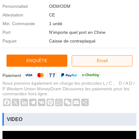
Personnalisé
OEM/ODM
Attestation
CE
Min. Commande
1 unité
Port
N'importe quel port en Chine
Paquet
Caisse de contreplaqué
ENQUÊTE
Email
Paiement
Nous prenons également en charge les protocoles L / C 、 D / A D /
P Western Union MoneyGram Découvrez les paiements pour les
commandes hors ligne.
Facebook
X
LinkedIn
Telegram
VK
Pinterest
WhatsApp
WeChat
Email
Share
VIDEO