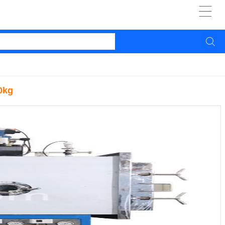


0kg