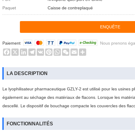
Paquet
Caisse de contreplaqué
ENQUÊTE
Paiement
Nous prenons égal
Facebook
X
LinkedIn
Telegram
VK
Pinterest
WhatsApp
WeChat
Email
Share
LA DESCRIPTION
Le lyophilisateur pharmaceutique GZLY-2 est utilisé pour les usines 
également au séchage des matériaux de flacons. Lorsque les matériaux 
descellé. Le dispositif de bouchage compacte les couvercles des flacons
FONCTIONNALITÉS