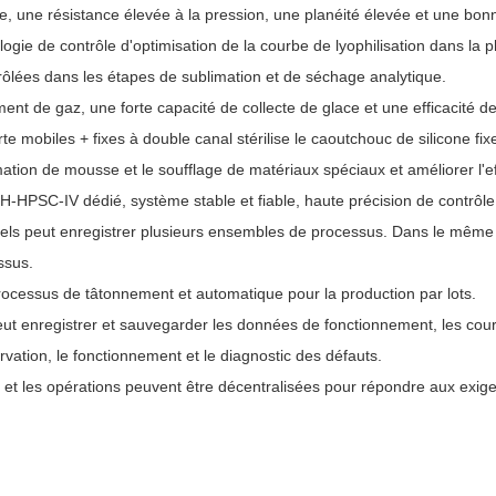
, une résistance élevée à la pression, une planéité élevée et une bon
ologie de contrôle d'optimisation de la courbe de lyophilisation dans l
ntrôlées dans les étapes de sublimation et de séchage analytique.
ent de gaz, une forte capacité de collecte de glace et une efficacité 
e mobiles + fixes à double canal stérilise le caoutchouc de silicone fixe 
ation de mousse et le soufflage de matériaux spéciaux et améliorer l'e
 SH-HPSC-IV dédié, système stable et fiable, haute précision de contrôle
s peut enregistrer plusieurs ensembles de processus. Dans le même t
ssus.
rocessus de tâtonnement et automatique pour la production par lots.
t enregistrer et sauvegarder les données de fonctionnement, les cour
ervation, le fonctionnement et le diagnostic des défauts.
is et les opérations peuvent être décentralisées pour répondre aux exig