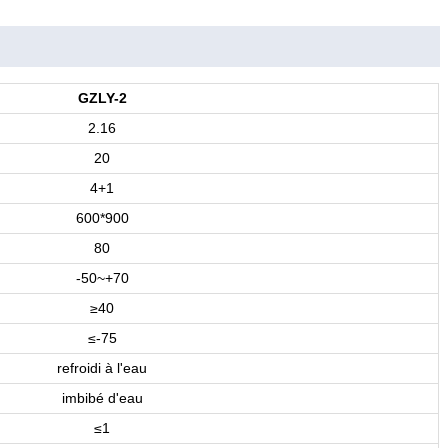
GZLY-2
2.16
20
4+1
600*900
80
-50~+70
≥40
≤-75
refroidi à l'eau
imbibé d'eau
≤1