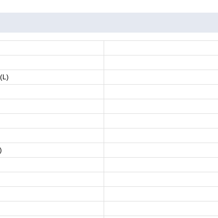
(L)
)