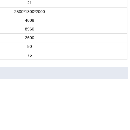
21
2500*1300*2000
4608
8960
2600
80
75